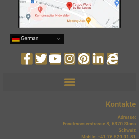
German
Kontakte
Adresse:
Ennetmooserstrasse 8, 6370 Stans
Schweiz
Mobile: +41 76 520 01 81