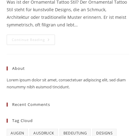
Was ist der Ornamental Tattoo Stil? Der Ornamental Tattoo
Stil steht für kunstvolle Designs, die an Schmuck,
Architektur oder traditionelle Muster erinnern. Er ist meist
symmetrisch, oft filigran und lebt…
Ornamental
Continue Reading
Tattoo
Stil
–
Zeitlose
Eleganz
In
About
Mustern
Und
Linien
Lorem ipsum dolor sit amet, consectetuer adipiscing elit, sed diam
nonummy nibh euismod tincidunt.
Recent Comments
Tag Cloud
AUGEN
AUSDRUCK
BEDEUTUNG
DESIGNS