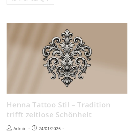
Nouveau
Tattoo
Stil
–
Zeitlose
Eleganz
In
Linien
Und
Formen
Henna Tattoo Stil – Tradition
trifft zeitlose Schönheit
Post
Post
Admin
24/01/2026