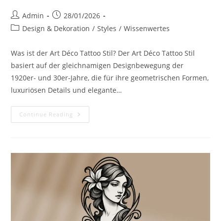
Post
Post
Admin
28/01/2026
author:
published:
Post
Design & Dekoration
/
Styles
/
Wissenwertes
category:
Was ist der Art Déco Tattoo Stil? Der Art Déco Tattoo Stil
basiert auf der gleichnamigen Designbewegung der
1920er- und 30er-Jahre, die für ihre geometrischen Formen,
luxuriösen Details und elegante…
Art
Continue Reading
Déco
Tattoo
Stil
–
Geometrische
Eleganz
Mit
Glanz