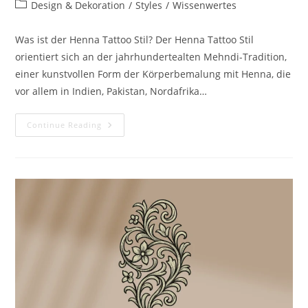
author:
published:
Post
Design & Dekoration
/
Styles
/
Wissenwertes
category:
Was ist der Henna Tattoo Stil? Der Henna Tattoo Stil
orientiert sich an der jahrhundertealten Mehndi-Tradition,
einer kunstvollen Form der Körperbemalung mit Henna, die
vor allem in Indien, Pakistan, Nordafrika…
Henna
Continue Reading
Tattoo
Stil
–
Tradition
Trifft
Zeitlose
Schönheit