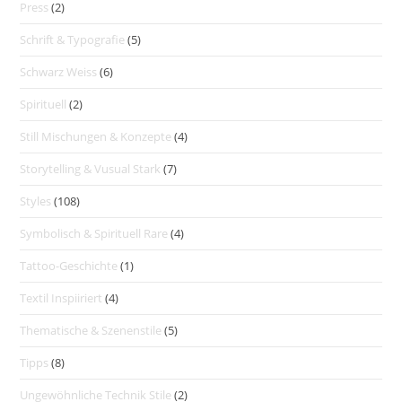
Press
(2)
Schrift & Typografie
(5)
Schwarz Weiss
(6)
Spirituell
(2)
Still Mischungen & Konzepte
(4)
Storytelling & Vusual Stark
(7)
Styles
(108)
Symbolisch & Spirituell Rare
(4)
Tattoo-Geschichte
(1)
Textil Inspiiriert
(4)
Thematische & Szenenstile
(5)
Tipps
(8)
Ungewöhnliche Technik Stile
(2)