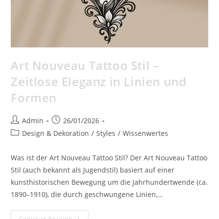
Art Nouveau Tattoo Stil –
Zeitlose Eleganz in Linien und
Formen
Post
Post
Admin
26/01/2026
author:
published:
Post
Design & Dekoration
/
Styles
/
Wissenwertes
category:
Was ist der Art Nouveau Tattoo Stil? Der Art Nouveau Tattoo
Stil (auch bekannt als Jugendstil) basiert auf einer
kunsthistorischen Bewegung um die Jahrhundertwende (ca.
1890–1910), die durch geschwungene Linien,…
Art
Continue Reading