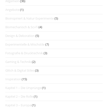
Allgemein
(36)
Angebote
(1)
Bioinspiriert & Natur Experimente
(5)
Biomechanisch & Sci-Fi
(4)
Design & Dekoration
(5)
Experimentelle & Mischstile
(7)
Fotografie & Drucktechnik
(3)
Gaming & Technik
(2)
Glitch & Digital Stiles
(3)
Inspiration
(15)
Kapitel 1 – Die Ursprünge
(1)
Kapitel 2 – Die Rolle
(1)
Kapitel 3 – Europa
(1)