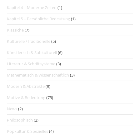
Kapitel 4 – Moderne Zeiten
(1)
Kapitel 5 – Persönliche Bedeutung
(1)
Klassiche
(7)
Kulturelle /Traditionelle
(5)
Künstlerisch & Subkulturell
(6)
Literatur & Schriftsysteme
(3)
Mathematisch & Wissenschaftlich
(3)
Modern & Abstrakte
(9)
Motive & Bedeutung
(75)
News
(2)
Philosophisch
(2)
Popkultur & Spezielles
(4)