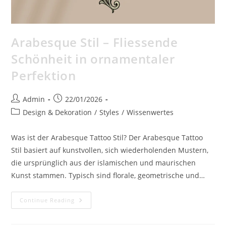
Arabesque Stil – Fliessende
Schönheit in ornamentaler
Perfektion
Post
Post
Admin
22/01/2026
author:
published:
Post
Design & Dekoration
/
Styles
/
Wissenwertes
category:
Was ist der Arabesque Tattoo Stil? Der Arabesque Tattoo
Stil basiert auf kunstvollen, sich wiederholenden Mustern,
die ursprünglich aus der islamischen und maurischen
Kunst stammen. Typisch sind florale, geometrische und…
Arabesque
Continue Reading
Stil
–
Fliessende